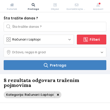
Početak
Pretraga
Objavi
Kontaktirajte Nas
Account
Šta tražite danas ?
Filteri
Pretraga
8 rezultata odgovara traženim
pojmovima
Kategorija: Računari i Laptopi