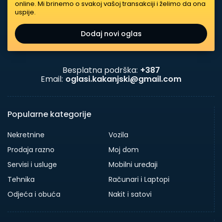
online. Mi brinemo o svakoj vašoj transakciji i želimo da ona
uspije.
Dodaj novi oglas
Besplatna podrška:
+387
Email:
oglasi.kakanjski@gmail.com
Popularne kategorije
Nekretnine
Vozila
Prodaja razno
Moj dom
Servisi i usluge
Mobilni uređaji
Tehnika
Računari i Laptopi
Odjeća i obuća
Nakit i satovi