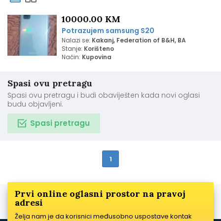
10000.00 KM
Potrazujem samsung S20
Nalazi se:
Kakanj, Federation of B&H, BA
Stanje:
Korišteno
Način:
Kupovina
Spasi ovu pretragu
Spasi ovu pretragu i budi obaviješten kada novi oglasi
budu objavljeni.
Spasi pretragu
1
Prvi online oglasni prostor na pravoj
adresi
Želja nam je da korisnici međusobno uspostave kontak