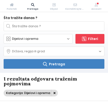
Početak
Pretraga
Objavi
Kontaktirajte Nas
Account
Šta tražite danas ?
Filteri
Pretraga
1 rezultata odgovara traženim
pojmovima
Kategorija: Dijelovi i oprema