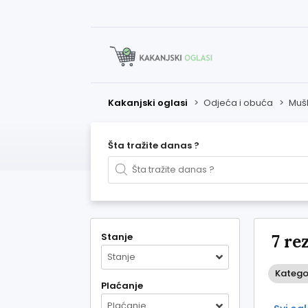
Kakanjski oglasi
>
Odjeća i obuća
>
Muš
Šta tražite danas ?
Stanje
7 re
Stanje
Kategor
Plaćanje
Plaćanje