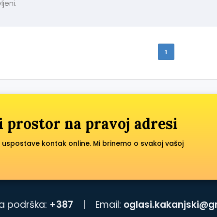
ljeni.
1
i prostor na pravoj adresi
 uspostave kontak online. Mi brinemo o svakoj vašoj
a podrška:
+387
|
Email:
oglasi.kakanjski@g