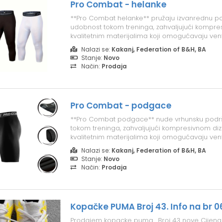
Pro Combat - helanke
**Pro Combat helanke** pružaju izvanrednu po
udobnost tokom treninga, zahvaljujući kompres
kvalitetnim materijalima koji omogućavaju venti
sušenje. Dostupne su u veličinama M i L. Za više
Nalazi se:
Kakanj, Federation of B&H, BA
narudžbe, kontaktirajte nas putem Vibera/Wa il
Stanje:
Novo
062516969.
Način:
Prodaja
Pro Combat - podgace
**Pro Combat podgace** nude vrhunsku podrš
tokom treninga, zahvaljujući kompresivnom diz
kvalitetnim materijalima koji omogućavaju venti
sušenje. Dostupne su u veličinama M i L. Za više
Nalazi se:
Kakanj, Federation of B&H, BA
narudžbe, kontaktirajte nas putem Vibera/Wa il
Stanje:
Novo
062516969.
Način:
Prodaja
Kopačke PUMA Broj 43. Info na br 06
Prodajem kopacke puma . Broj 43 nove Cijena