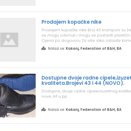
Prodajem kopačke nike
Prodajem kopačke nike Broj 40 kramponi su že
se mogu odvrnuti i mogu se postaviti plastičn
Cijena po dogovoru Za više slika ostavite kom
u pp
Nalazi se:
Kakanj, Federation of B&H, BA
Dostupne dvoje radne cipele,izuze
kvaliteta.Brojevi 43 i 44 (NOVO).
Dostupne, dvoje radne cipele.Izuzetnog kvalitet
nove...Inf u pp
Nalazi se:
Kakanj, Federation of B&H, BA