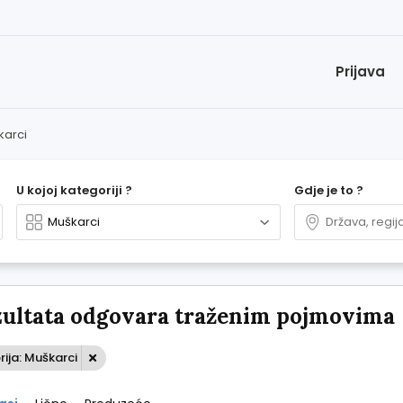
Prijava
karci
U kojoj kategoriji ?
Gdje je to ?
zultata odgovara traženim pojmovima
ija: Muškarci