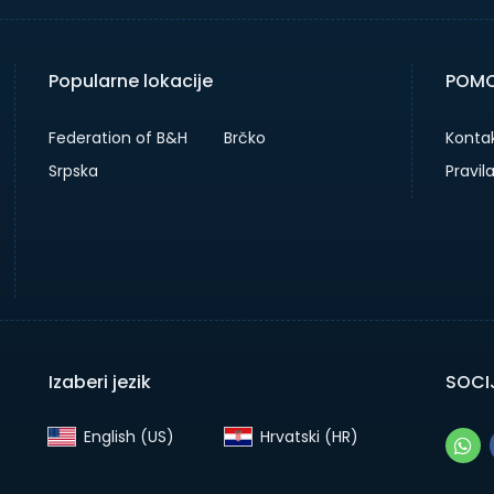
Popularne lokacije
POMO
Federation of B&H
Brčko
Kontak
Srpska
Pravil
Izaberi jezik
SOCIJ
English (US)‎
Hrvatski (HR)‎