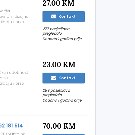
27.00 KM
dršku i
ivnom dizajnu i
Kontakt
laciju i brzo
 informacija ili
277 posjetilaca
i na telefon
pregledalo
Dodano 1 godina prije
23.00 KM
ku i udobnost
ajnu i
Kontakt
laciju i brzo
 informacija ili
289 posjetilaca
i na telefon
pregledalo
Dodano 1 godina prije
70.00 KM
2 181 514
 70KM Info na