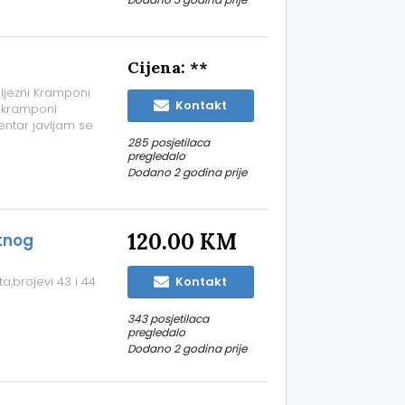
Cijena: **
ljezni Kramponi
Kontakt
i kramponi
entar javljam se
285 posjetilaca
pregledalo
Dodano 2 godina prije
120.00 KM
tnog
a,brojevi 43 i 44
Kontakt
343 posjetilaca
pregledalo
Dodano 2 godina prije