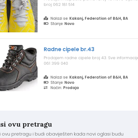
broj 062 181 514
Nalazi se:
Kakanj, Federation of B&H, BA
Stanje:
Novo
Radne cipele br.43
Prodajem radne cipele broj 43. Sve informacije 
061 399 040
Nalazi se:
Kakanj, Federation of B&H, BA
Stanje:
Novo
Način:
Prodaja
si ovu pretragu
 ovu pretragu i budi obaviješten kada novi oglasi budu