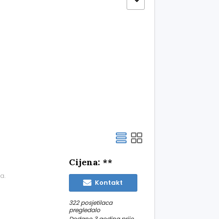
Cijena: **
a.
Kontakt
322 posjetilaca
pregledalo
Dodano 3 godina prije