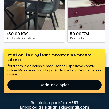
450.00 KM
50.00 KM
Radni sto i stolice
Komoda
Prvi online oglasni prostor na pravoj
adresi
Želja nam je da korisnici međusobno uspostave kontak
online. Mi brinemo o svakoj vašoj transakciji i želimo da ona
uspije.
Dodaj novi oglas
Besplatna podrška:
+387
Email:
oglasi.kakanjski@gmail.com