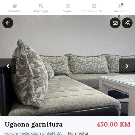
Početak
Pretraga
Objavi
Kontaktirajte Nas
Account
Ugaona garnitura
450.00 KM
Kakanj, Federation of B&H, BA
Namještaj