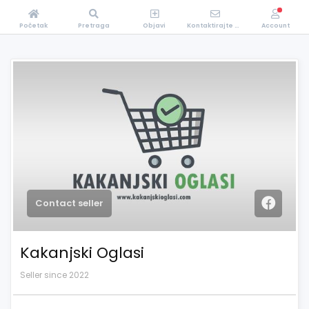
Početak
Pretraga
Objavi
Kontaktirajte Nas
Account
Contact seller
Kakanjski Oglasi
Seller since 2022