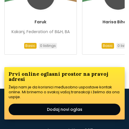
Faruk
Harisa Biho
Kakanj, Federation of B&H, BA
0 listings
0 listi
Basic
Basic
Prvi online oglasni prostor na pravoj
adresi
Želja nam je da korisnici međusobno uspostave kontak
online. Mi brinemo o svakoj vašoj transakciji i želimo da ona
uspije.
Dodaj novi oglas