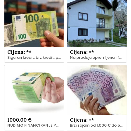
Cijena: **
Cijena: **
Siguran kredit, brz kredit, pouzdan KREDIT ponuda
Na prodaju opremljena i funkcionalna porodična kuca Koprivnica 17, Kakanj.
1000.00 €
Cijena: **
NUDIMO FINANCIRANJE POZAJMICE GARANCIJE U JEDAN SATI
Brzi zajam od 1.000 € do 500.000.000 € u 48 sati.