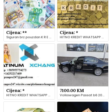
Cijena: **
Cijena: *
Siguran brz pouzdan K R E D I T ponuda
HITNO KREDIT WHATSAPP +385955754273 VIBER +14252217409
Cijena: *
7100.00 KM
HITNO KREDIT WHATSAPP +385955754273 VIBER +14252217409
Volkswagen Passat b6 2007