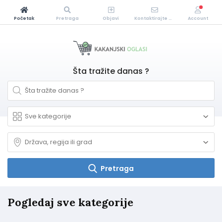
Početak
Pretraga
Objavi
Kontaktirajte Nas
Account
Šta tražite danas ?
Pretraga
Pogledaj sve kategorije