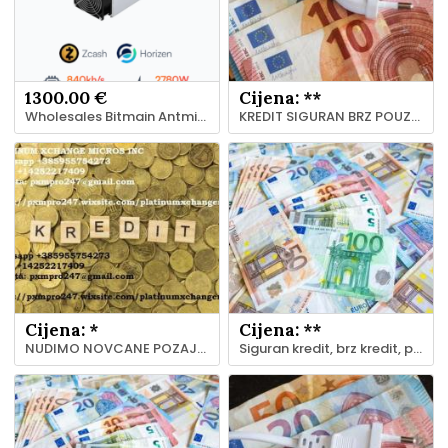
1300.00 €
Cijena: **
Wholesales Bitmain Antminer Z15 Pro, Antminer S21 XP+ Hyd asic Miner
KREDIT SIGURAN BRZ POUZDAN ZAJAM PONUDA
Cijena: *
Cijena: **
NUDIMO NOVCANE POZAJMICE
Siguran kredit, brz kredit, pouzdan KREDIT ponuda